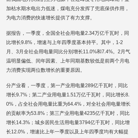
加枯水期水电出力低迷，煤电充分发挥了兜底保供作用，
为电力消费的快速增长提供了有力支撑。
据报告，一季度，全国全社会用电量2.34万亿千瓦时，同
比增长9.8%，增速与上年四季度基本持平。其中，1-2
月、3月全社会用电量同比分别增长11.0%和7.4%。2月气
温明显偏低、闰年因素、上年同期基数较低是前两个月电
力消费实现两位数增长的重要原因。
分产业看，一季度，第一产业用电量289亿千瓦时，同比
增长9.7%；第二产业用电量1.51万亿千瓦时，同比增长8.
0%，占全社会用电量比重为64.4%，对全社会用电量增长
的贡献率为53.8%；第三产业用电量4235亿千瓦时，同比
增长14.3%；城乡居民生活用电量3794亿千瓦时，同比增
长12.0%，增速比上年一季度以及上年四季度均有大幅提