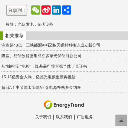
W
S
L
分
e
i
i
享
C
n
n
h
a
k
标签：
光伏发电
,
光伏设备
a
W
e
t
e
d
i
I
相关推荐
b
n
o
注资超48亿，三峡能源/中石油/天赐材料接连成立新公司
隆基、易储数智密集成立多家光伏储能新公司
从"抽检"到"免检"，隆基获行业首张产线计量证书
15.15亿资金入局，亿晶光电预重整再推进
超5亿！中节能太阳能/正泰电源补贴资金到账
关于我们
联系我们
广告服务