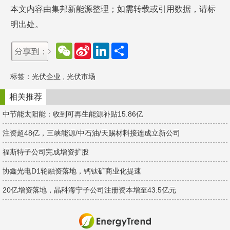
本文内容由集邦新能源整理；如需转载或引用数据，请标
明出处。
W
S
L
分
e
i
i
享
C
n
n
h
a
k
标签：
光伏企业
,
光伏市场
a
W
e
t
e
d
i
I
相关推荐
b
n
o
中节能太阳能：收到可再生能源补贴15.86亿
注资超48亿，三峡能源/中石油/天赐材料接连成立新公司
福斯特子公司完成增资扩股
协鑫光电D1轮融资落地，钙钛矿商业化提速
20亿增资落地，晶科海宁子公司注册资本增至43.5亿元