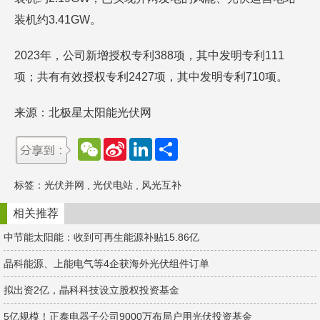
装机约3.41GW。
2023年，公司新增授权专利388项，其中发明专利111
项；共有有效授权专利2427项，其中发明专利710项。
来源：北极星太阳能光伏网
W
S
L
分
e
i
i
享
C
n
n
h
a
k
标签：
光伏并网
,
光伏电站
,
风光互补
a
W
e
t
e
d
i
I
相关推荐
b
n
o
中节能太阳能：收到可再生能源补贴15.86亿
晶科能源、上能电气等4企获海外光伏组件订单
拟出资2亿，晶科科技设立股权投资基金
5亿规模！正泰电器子公司9000万布局户用光伏投资基金