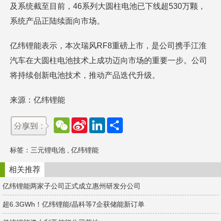
及系统截至目前，46系列大圆柱电池已下线超530万颗，
系统产品正陆续面向市场。
亿纬锂能表示，本次瑞风RF8重磅上市，是公司携手江淮
汽车在大圆柱电池技术上成功迈向市场的重要一步。公司
将持续创新电池技术，推动产品迭代升级。
来源：亿纬锂能
W
S
L
分
e
i
i
享
C
n
n
h
a
k
标签：
三元锂电池
,
亿纬锂能
a
W
e
t
e
d
i
I
相关推荐
b
n
o
亿纬锂能两家子公司正式成立惠州研发分公司
超6.3GWh！亿纬锂能/晶科等7企获储能新订单