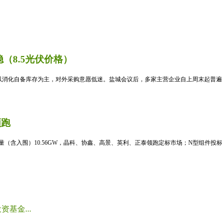
（8.5光伏价格）
消化自备库存为主，对外采购意愿低迷。盐城会议后，多家主营企业自上周末起普遍暂
领跑
标量（含入围）10.56GW，晶科、协鑫、高景、英利、正泰领跑定标市场；N型组件投标均
基金...