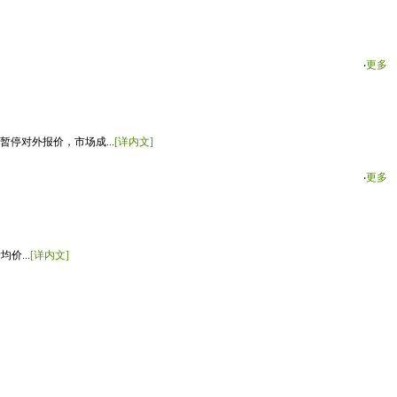
‧
更多
停对外报价，市场成...
[详内文]
‧
更多
价...
[详内文]