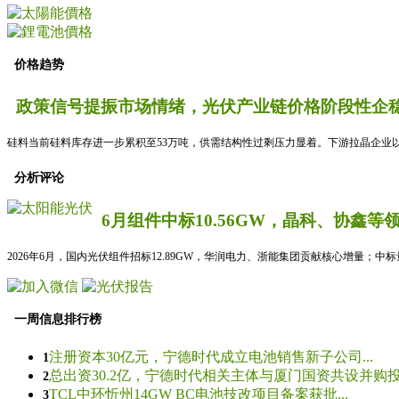
价格趋势
政策信号提振市场情绪，光伏产业链价格阶段性企稳
硅料当前硅料库存进一步累积至53万吨，供需结构性过剩压力显着。下游拉晶企业以
分析评论
6月组件中标10.56GW，晶科、协鑫等
2026年6月，国内光伏组件招标12.89GW，华润电力、浙能集团贡献核心增量；中
一周信息排行榜
注册资本30亿元，宁德时代成立电池销售新子公司...
1
总出资30.2亿，宁德时代相关主体与厦门国资共设并购投资
2
TCL中环忻州14GW BC电池技改项目备案获批...
3