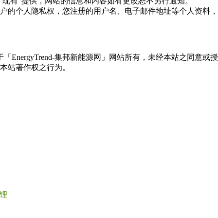
现况"及"现有"提供，网站的信息和内容如有更改恕不另行通知。
所有使用用户的个人隐私权，您注册的用户名、电子邮件地址等个人
权属于「EnergyTrend-集邦新能源网」网站所有，未经本站
本站著作权之行为。
锂