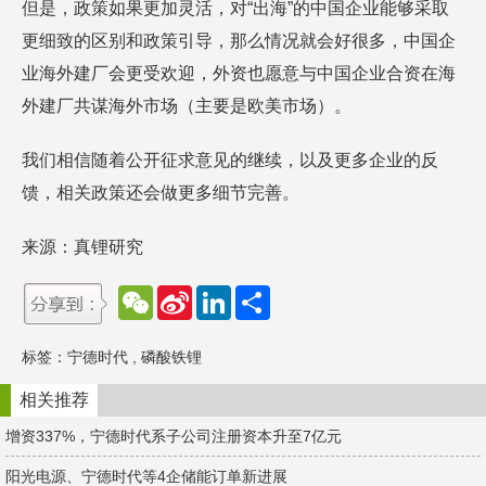
但是，政策如果更加灵活，对“出海”的中国企业能够采取
更细致的区别和政策引导，那么情况就会好很多，中国企
业海外建厂会更受欢迎，外资也愿意与中国企业合资在海
外建厂共谋海外市场（主要是欧美市场）。
我们相信随着公开征求意见的继续，以及更多企业的反
馈，相关政策还会做更多细节完善。
来源：真锂研究
W
S
L
分
e
i
i
享
C
n
n
h
a
k
标签：
宁德时代
,
磷酸铁锂
a
W
e
t
e
d
i
I
相关推荐
b
n
o
增资337%，宁德时代系子公司注册资本升至7亿元
阳光电源、宁德时代等4企储能订单新进展