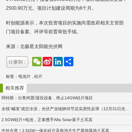
2500.90万元。项目计划建设周期为8个月。
时创能源表示，本次投资项目的实施尚需政府相关主管部
门项目备案、环评等前置审批手续。
来源：北极星太阳能光伏网
W
S
L
分
e
i
i
享
C
n
n
h
a
k
标签：
电池片
,
硅片
a
W
e
t
e
d
i
I
相关推荐
b
n
o
阿特斯：出售闲置/退役设备，终止14GW硅片项目
全线“喊涨”成交冷淡，光伏产业链静待节后实质性反弹（12月31日光伏价格）
2.5GW硅片+电池，正泰携手Alfa Solar落子土耳其
中外合资！2.5GW一体化硅片及电池片生产基地落地土耳其