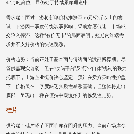
47万吨高位，且仍处于持续累库通道中。
需求端：面对上游将新单价格推涨至66元/公斤以上的尝
试，下游因一季度传统淡季影响，采购意愿低迷，市场成
交陷入停滞。这种“有价无市”的局面表明，短期内终端需
求并不支持价格的快速跳涨。
价格趋势：当前正处于基本面与情绪面的激烈博弈期。尽
管供需现实偏弱，但在“收储平台”及“行业自律”机制的强力
托底下，上游企业挺价决心坚定。预计在卖方策略性护盘
下，价格虽在一季度缺乏实质性暴涨基础，但整体将走出
底部，呈现出一种在僵持中缓慢抬升的修复性走势。
硅片
供给端：硅片环节正面临库存回升的压力。当前市场库存