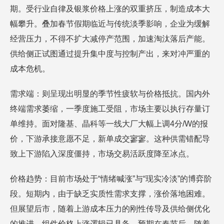
期。受行业自律及银浆价格上涨的双重挤压，制造成本大
幅攀升。叠加春节假期临近与传统淡季影响，企业为缓解
经营压力，不得不扩大减停产范围，加速淘汰落后产能。
供给侧正试图通过提升集中度与控制产出，来对冲严重的
成本危机。
需求端：则呈现出明显的季节性疲软与价格抵抗。国内外
终端需求萎缩，一季度施工受阻，市场主要以执行存量订
单维持。面对隆基、晶科等一线大厂大幅上调4分/W的报
价，下游承接意愿不足，新单成交寥寥。这种供需错配导
致上下游陷入深度僵持，市场交易活跃度降至冰点。
价格趋势：目前市场处于“情绪喊涨”与“现实冷淡”的博弈阶
段。短期内，由于缺乏实质性需求支撑，涨价落地困难。
但展望后市，随着上游成本压力的刚性传导及供给侧优化
的推进，组件价格上涨逻辑已具备。预期在春节后，随着