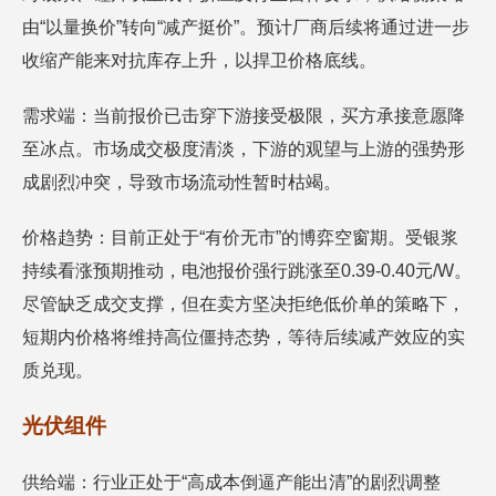
由“以量换价”转向“减产挺价”。预计厂商后续将通过进一步
收缩产能来对抗库存上升，以捍卫价格底线。
需求端：当前报价已击穿下游接受极限，买方承接意愿降
至冰点。市场成交极度清淡，下游的观望与上游的强势形
成剧烈冲突，导致市场流动性暂时枯竭。
价格趋势：目前正处于“有价无市”的博弈空窗期。受银浆
持续看涨预期推动，电池报价强行跳涨至0.39-0.40元/W。
尽管缺乏成交支撑，但在卖方坚决拒绝低价单的策略下，
短期内价格将维持高位僵持态势，等待后续减产效应的实
质兑现。
光伏组件
供给端：行业正处于“高成本倒逼产能出清”的剧烈调整