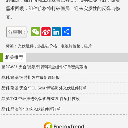
需求回暖，组件价格将打破僵局，迎来实质性的反弹与修
复。
W
S
L
分
e
i
i
享
C
n
n
h
a
k
标签：
光伏组件
,
多晶硅价格
,
电池片价格
,
硅片
a
W
e
t
e
d
i
I
相关推荐
b
n
o
超2GW！天合/晶澳/尚德等6企组件订单密集落地
晶科/隆基/阿特斯发布最新调研报
晶科/隆基/天合/TCL Solar新签海外光伏组件订单
晶澳/TCL中环推进钙钛矿与BC组件项目技改
晶科/晶澳等4企获光伏组件新订单