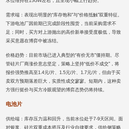
水位维持在15GW左右，且呈现小幅上行趋势。
需求端：表现出明显的“库存饱和”与“价格抵触”双重特征。
下游电池厂因前期已完成阶段性囤货，当前采购需求不
足；同时，买方对上游抛出的高价新单接受度极低，导致
采买意愿在博弈中被冻结。
价格趋势：目前市场已进入典型的“有价无市”僵持期。尽
管硅片厂商涨价意志坚定，策略上坚持“低价不成交”，将
报价强势推高至1.4元/片、1.5元/片、1.7元/片，但由于买
卖双方预期落差巨大，实质性成交寥寥。短期内，这种卖
方强行挺价与买方冷眼观望的博弈态势仍将持续。
电池片
供给端：库存压力温和回升，当前水位处于7-9天区间。面
对银浆、硅片双重成本挤压及行业自律要求，供给侧策略