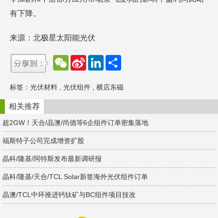
有下降。
来源：北极星太阳能光伏
W
S
L
分
e
i
i
享
C
n
n
h
a
k
标签：
光伏材料
,
光伏组件
,
横店东磁
a
W
e
t
e
d
i
I
相关推荐
b
n
o
超2GW！天合/晶澳/尚德等6企组件订单密集落地
福斯特子公司完成增资扩股
晶科/隆基/阿特斯发布最新调研报
晶科/隆基/天合/TCL Solar新签海外光伏组件订单
晶澳/TCL中环推进钙钛矿与BC组件项目技改