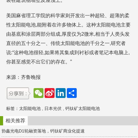
装在建筑物墙壁及屋顶上。
美国麻省理工学院的科学家则开发出一种超轻、超薄的柔
性太阳能电池,能附着在许多物体上。这种太阳能电池主要
由基底和涂层两部分组成,厚度仅为2微米,相当于人类头发
直径的五十分之一、传统太阳能电池的千分之一,研究者
说:“这种电池很轻,如果将其集成到衬衫或者笔记本电脑上,
你甚至感觉不出它们的存在。”
来源：齐鲁晚报
W
S
L
分
e
i
i
享
C
n
n
h
a
k
标签：
太阳能电池
,
日本光伏
,
钙钛矿太阳能电池
a
W
e
t
e
d
i
I
相关推荐
b
n
o
协鑫光电D1轮融资落地，钙钛矿商业化提速