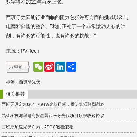
数字将在2022年再次上涨。
西班牙太阳能行业面临的阻力包括许可方面的挑战以及与
电网和储能的整合。"我们正处于一个非常激动人心的时
刻，有许多的可能性，也有许多的挑战。"
来源：PV-Tech
W
S
L
分
e
i
i
享
C
n
n
h
a
k
标签：
西班牙光伏
a
W
e
t
e
d
i
I
相关推荐
b
n
o
西班牙设定2030年76GW光伏目标，推进能源转型战略
晶科科技与华电海投签署西班牙光伏项目股权收购协议
西班牙加速光伏布局，25GW容量获批