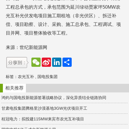
工程总承包的方式，承包范围为延川绿动贾家坪50MW农
光互补光伏发电项目施工期租地（非光伏区）、拆迁补
偿、项目勘察、设计、采购、施工总承包、工程调试、项
目并网、项目整体验收等工程。
来源：世纪新能源网
W
S
L
分
e
i
i
享
C
n
n
h
a
k
标签：
农光互补
,
国电投集团
a
W
e
t
e
d
i
I
相关推荐
b
n
o
鸿钧与国电投新能源签署战略协议，深化异质结全链路协同
甘肃电投集团腾格里沙漠基地3GW光伏项目开工
桂冠电力：拟投建115MW来宾市农光互补项目