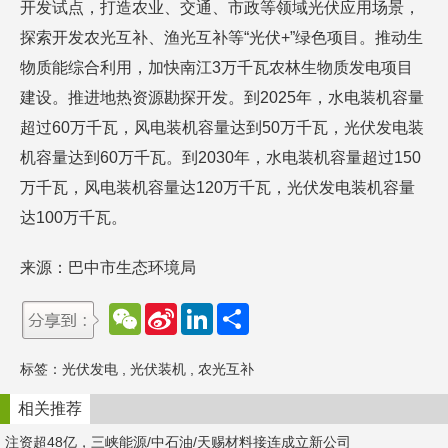
开发试点，打造农业、交通、市政等领域光伏应用场景，
探索开发农光互补、渔光互补等“光伏+”绿色项目。推动生
物质能综合利用，加快南江3万千瓦农林生物质发电项目
建设。推进地热资源勘探开发。到2025年，水电装机容量
超过60万千瓦，风电装机容量达到50万千瓦，光伏发电装
机容量达到60万千瓦。到2030年，水电装机容量超过150
万千瓦，风电装机容量达120万千瓦，光伏发电装机容量
达100万千瓦。
来源：巴中市生态环境局
W
S
L
分
e
i
i
享
C
n
n
h
a
k
标签：
光伏发电
,
光伏装机
,
农光互补
a
W
e
t
e
d
i
I
相关推荐
b
n
o
注资超48亿，三峡能源/中石油/天赐材料接连成立新公司