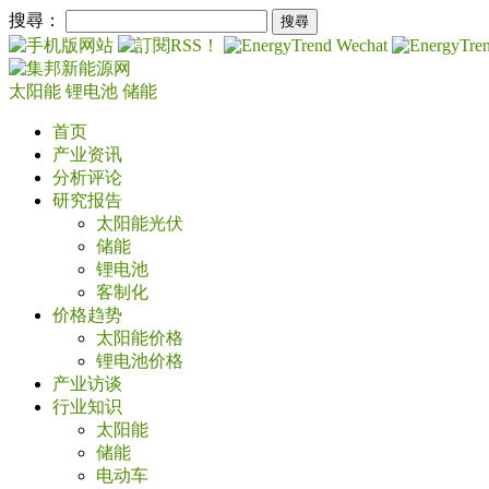
搜尋：
太阳能
锂电池
储能
首页
产业资讯
分析评论
研究报告
太阳能光伏
储能
锂电池
客制化
价格趋势
太阳能价格
锂电池价格
产业访谈
行业知识
太阳能
储能
电动车