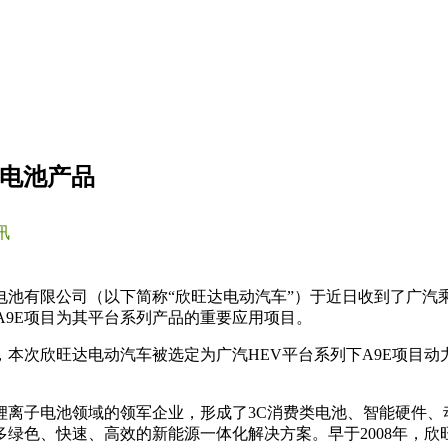
力电池产品
讯
电池有限公司（以下简称“欣旺达电动汽车”）于近日收到了广汽乘
A9E项目为其平台系列产品的重要应用项目。
本次欣旺达电动汽车被选定为广汽HEV平台系列下A9E项目
球锂离子电池领域的领军企业，形成了3C消费类电池、智能硬件
绿色、快速、高效的新能源一体化解决方案。早于2008年，