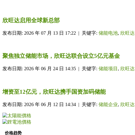
欣旺达启用全球新总部
发布日期: 2026 年 07 月 13 日 17:22 | 关键字:
储能电池
,
欣旺达
聚焦独立储能市场，欣旺达联合设立5亿元基金
发布日期: 2026 年 06 月 24 日 14:35 | 关键字:
储能项目
,
欣旺达
增资至12亿元，欣旺达携手国资加码储能
发布日期: 2026 年 06 月 12 日 14:34 | 关键字:
储能企业
,
欣旺达
价格趋势