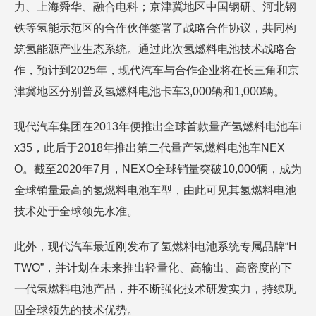
力、上海舜华、融合电科；京津冀地区中国钢研、河北钢
铁等氢能示范区的合作伙伴签署了战略合作协议，共同构
筑氢能源产业生态系统。通过此次氢燃料电池技术战略合
作，预计到2025年，现代汽车与合作企业将在长三角和京
津冀地区分别普及氢燃料电池卡车3,000辆和1,000辆。
现代汽车集团在2013年便推出全球首款量产氢燃料电池车i
x35，此后于2018年推出第二代量产氢燃料电池车NEX
O。截至2020年7月，NEXO全球销量突破10,000辆，成为
全球销量最高的氢燃料电池车型，由此可见其氢燃料电池
技术处于全球领先水准。
此外，现代汽车最近刚发布了氢燃料电池系统专属品牌“H
TWO”，并计划在未来推出轻量化、高输出、高密度的下
一代氢燃料电池产品，并不断强化技术研发实力，持续巩
固全球领先的技术优势。