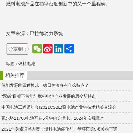
燃料电池产品在功率密度创新中的又一个里程碑。
文章来源：巴拉德动力系统
W
S
L
分
e
i
i
享
C
n
n
h
a
k
标签：
燃料电池
a
W
e
t
e
d
i
I
相关推荐
b
n
o
氢能发展的四种模式：德日美澳各有什么特点？
“双碳”目标下氢能与燃料电池产业发展的思变新特点
中国电池工程师年会(2021CSBE)暨电池产业链技术精英交流会
瓦尔塔21700电池可在6分钟内充满电，2024年实现量产
2021年关税调整方案：燃料电池催化剂、循环泵等5项关税下调