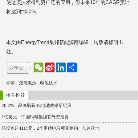
使这项技术得到更广泛的应用，但未来10年的CAGR预计
将达到约30%。
本文由EnergyTrend集邦新能源网编译，转载请标明出
处。
W
S
L
分
e
i
i
享
C
n
n
h
a
k
标签：
液流电池
,
电池技术
a
W
e
t
e
d
i
I
相关推荐
b
n
o
28.2%！晶澳刷新BC电池效率新纪录
1亿美元！中国钠电集团获外资投资
总投资超41亿元，2个重磅电芯项目签约、加速落地