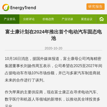
研究报告
产业资讯
分析评论
价格趋势
产业访谈
展览会议
富士康计划在2024年推出首个电动汽车固态电
池
2020-10-20
10月16日消息，据国外媒体报道，富士康母公司鸿海精密
集团董事长刘扬伟周五表示，公司希望在2025至2027年间
占据电动车市场10%市场份额，并已与多家汽车制造商就
未来的合作进行了谈判。
作为苹果的主要供应商，现在富士康正在寻求电动汽车、
数字医疗和机器人等领域的新增长，以推动其全球投资多
元化。