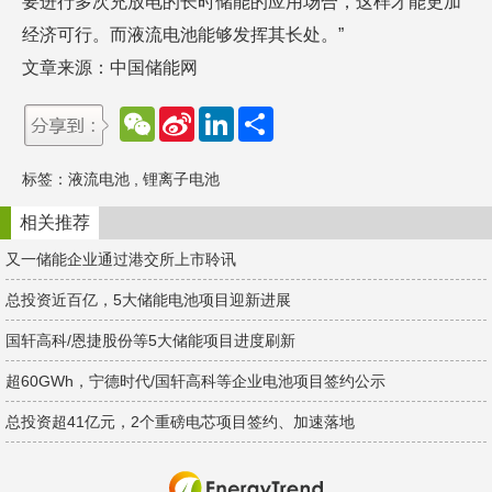
要进行多次充放电的长时储能的应用场合，这样才能更加
经济可行。而液流电池能够发挥其长处。”
文章来源：中国储能网
W
S
L
分
e
i
i
享
C
n
n
h
a
k
标签：
液流电池
,
锂离子电池
a
W
e
t
e
d
i
I
相关推荐
b
n
o
又一储能企业通过港交所上市聆讯
总投资近百亿，5大储能电池项目迎新进展
国轩高科/恩捷股份等5大储能项目进度刷新
超60GWh，宁德时代/国轩高科等企业电池项目签约公示
总投资超41亿元，2个重磅电芯项目签约、加速落地