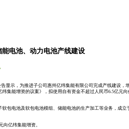
推储能电池、动力电池产线建设
讯
。公告显示，为推进子公司惠州亿纬集能有限公司完成产线建设，增强
纬集能增资的议案》，拟使用自有资金不超过人民币6.5亿元
软包电池及软包电池模组、储能电池的生产加工等业务，成立于2
0万元向亿纬集能增资。