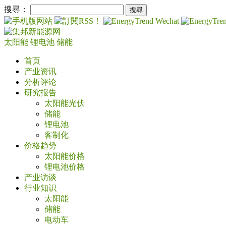
搜尋：
太阳能
锂电池
储能
首页
产业资讯
分析评论
研究报告
太阳能光伏
储能
锂电池
客制化
价格趋势
太阳能价格
锂电池价格
产业访谈
行业知识
太阳能
储能
电动车