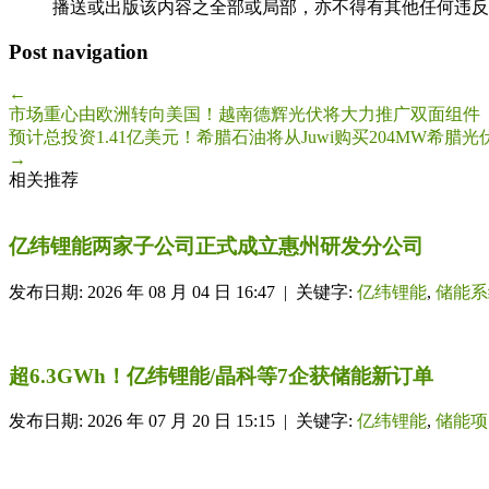
播送或出版该内容之全部或局部，亦不得有其他任何违反
Post navigation
←
市场重心由欧洲转向美国！越南德辉光伏将大力推广双面组件
预计总投资1.41亿美元！希腊石油将从Juwi购买204MW希腊光
→
相关推荐
亿纬锂能两家子公司正式成立惠州研发分公司
发布日期: 2026 年 08 月 04 日 16:47 | 关键字:
亿纬锂能
,
储能系
超6.3GWh！亿纬锂能/晶科等7企获储能新订单
发布日期: 2026 年 07 月 20 日 15:15 | 关键字:
亿纬锂能
,
储能项