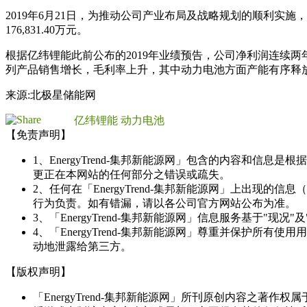
2019年6月21日，为推动公司产业布局及战略规划的顺利实施，
176,831.40万元。
根据亿纬锂能此前公布的2019年业绩预告，公司净利润连续两年再次实现
列产品销售增长，毛利率上升，其中动力电池方面产能有序释放销
来源:北极星储能网
亿纬锂能
动力电池
【免责声明】
1、EnergyTrend-集邦新能源网」包含的内容和
更正在本网站的任何部分之错误或疏失。
2、任何在「EnergyTrend-集邦新能源网」上出
行为负责。如有错漏，请以各公司官方网站公布为准。
3、「EnergyTrend-集邦新能源网」信息服务基于"
4、「EnergyTrend-集邦新能源网」尊重并保护
动地泄露给第三方。
【版权声明】
「EnergyTrend-集邦新能源网」所刊原创内容之著作