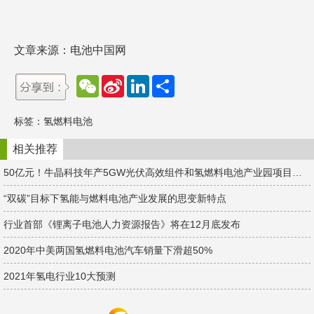
文章来源：电池中国网
W
S
L
分
e
i
i
享
C
n
n
h
a
k
标签：
氢燃料电池
a
W
e
t
e
d
i
I
相关推荐
b
n
o
50亿元！牛晶科技年产5GW光伏高效组件和氢燃料电池产业园项目签约湖南宁乡！
“双碳”目标下氢能与燃料电池产业发展的思变新特点
行业首部《锂离子电池人力资源报告》将在12月底发布
2020年中美两国氢燃料电池汽车销量下滑超50%
2021年氢电行业10大预测