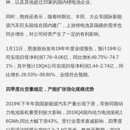
神，以及其他超过20家的国内锂电池企业。
同时，熊炜还表示，随着特斯拉、丰田、大众等国际新能
源汽车巨头陆续在国内建厂，上游锂电池及隔膜的需求也
同步增长，对公司经营产生了一定的有利影响。
1月11日，恩捷股份发布19年年度业绩预告，预计19年公
司实现归母净利润7.76~9.06亿，同比增长49.75%~74.7
1%；其中预计19Q4公司实现归母净利润1.44~2.74亿，同
比增长-26.53%~39.80%，业绩符合预期。
四季度出货量稳定，产能扩张强化规模优势
2019年下半年我国新能源汽车产量出现下滑，导致同期动
力电池装机量受到较大影响，2019Q4国内动力电池装机1
6GWh,同比大幅下滑43%。受行业需求衰减影响，四季度
公司湿法隔膜出货约2.2~2.4亿平米，略低于预期；2019