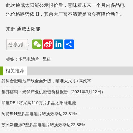
此次通威太阳能公示报价后，意味着未来一个月内多晶电
池价格跌势依旧，其余大厂暂不清楚是否会有降价动作。
来源:通威太阳能
W
S
L
分
e
i
i
享
C
n
n
h
a
k
标签：
多晶电池片
,
黑硅
a
W
e
t
e
d
i
I
相关推荐
b
n
o
晶科合肥电池产线全面升级，瞄准大尺寸+高效率
集邦咨询：光伏产业供应链价格报告（2021年3月22日）
印度REIL将采购110万片多晶太阳能电池
阿特斯N型多晶电池片转换效率达23.81%！
苏民新能源P型多晶电池片转换效率达22.88%