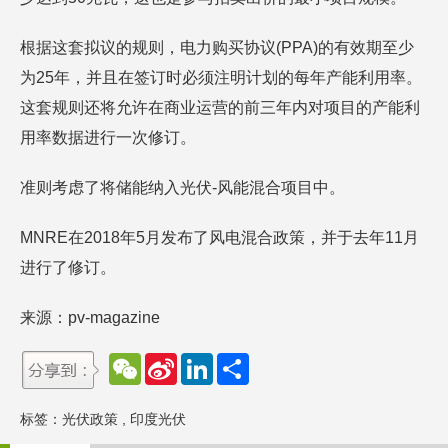
根据这套拟议的规则，电力购买协议(PPA)的有效期至少
为25年，并且在签订时必须注明计划的每年产能利用率。
这套规则还将允许在商业运营的前三年内对项目的产能利
用率数据进行一次修订。
准则考虑了将储能纳入光伏-风能混合项目中。
MNRE在2018年5月发布了风电混合政策，并于去年11月
进行了修订。
来源：pv-magazine
W
S
L
分
e
i
i
享
C
n
n
h
a
k
标签：
光伏政策
,
印度光伏
a
W
e
t
e
d