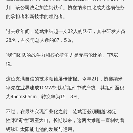
判，该公司决定加注钙钛矿。协鑫纳米由此成为这项任务
的承担者和新技术的领跑者。
过去数年间，范斌集结起一支32人的队伍，其中研发人员
28名，占公司总人数的87．5％。
“我们团队的战斗力和核心竞争力是无与伦比的。”范斌
说。
这位充满自信的技术领袖屡传捷报。今年2月，协鑫纳米
率先在业界建成10MW钙钛矿组件中试产线，其组件面积
为45cm×65cm，转换率为15．3％。
不过，在最终实现产业化之前，范斌还必须翻越“稳定
性”和“毒性”两座大山。长期以来，这两大难题一直制约着
钙钛矿太阳能电池的发展与运用。