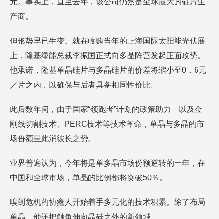
元。事实上，直至去年，该公司仍然是全球最大的硅片生
产商。
但形势早已生变。就在收购当年的上海国际太阳能光伏展
上，隆基绿能总裁李振国正式向多晶阵营发起正面攻势。
他承诺，隆基单晶硅片与多晶硅片的价差将缩小至0．6元
／片之内，以确保与后者具备相同性价比。
此后数年间，由于国家“领跑者”计划的政策助力，以及金
刚线切割技术、PERC技术等技术革命，单晶与多晶的市
场份额呈此消彼长之势。
业界普遍认为，今年将是单多晶市场份额逆转的一年，在
中国和全球市场，单晶的比例都将突破50％。
嗅到危机的协鑫人开始着手多元化的技术积累。除了布局
单晶，他还把触角伸向晶硅之外的新领域。