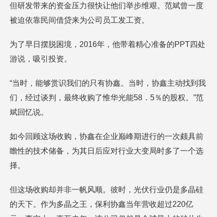
但研发带来的资金压力很快让他们举步维艰。范斌曾一度
被迫依靠民间借贷来为公司员工发工资。
为了早日摆脱困境，2016年，他带着精心准备的PPT四处
游说，吸引投资。
“当时，能够赏识我们的只有协鑫。当时，协鑫主动找到我
们，经过谈判，最终收购了惟华光能58．5％的股权。”范
斌回忆说。
如今回顾这场收购，协鑫在企业巅峰期进行的一次颇具前
瞻性的技术储备，为其日后应对行业大变局时多了一个选
择。
但这场收购却并非一帆风顺。彼时，光伏行业仍是多晶硅
的天下。作为多晶之王，保利协鑫当年营收超过220亿