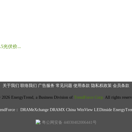
光伏价...
关于我们
联络我们
广告服务
常见问题
使用条款
隐私权政策
会员条款
2026 EnergyTrend, a Business Division of
TrendForce Corp.
All rights reser
ndForce：
DRAMeXchange
DRAMX China
WitsView
LEDinside
EnergyTre
粤公网安备 44030402006441号