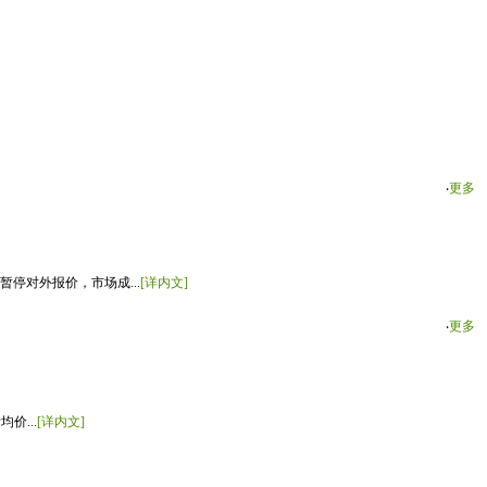
‧
更多
停对外报价，市场成...
[详内文]
‧
更多
价...
[详内文]