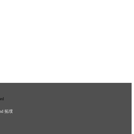
ved
nd
拓墣