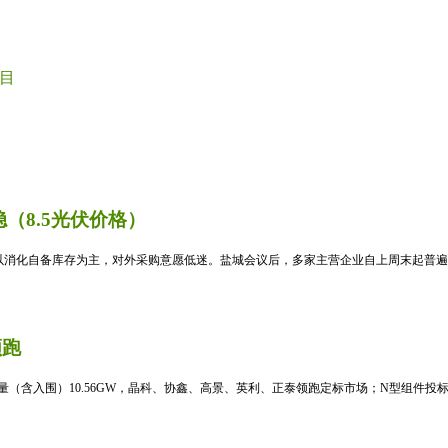
目
（8.5光伏价格）
消化自备库存为主，对外采购意愿低迷。盐城会议后，多家主营企业自上周末起普遍暂
领跑
标量（含入围）10.56GW，晶科、协鑫、高景、英利、正泰领跑定标市场；N型组件投标均