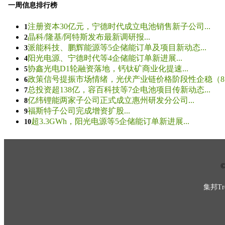
一周信息排行榜
注册资本30亿元，宁德时代成立电池销售新子公司...
1
晶科/隆基/阿特斯发布最新调研报...
2
派能科技、鹏辉能源等5企储能订单及项目新动态...
3
阳光电源、宁德时代等4企储能订单新进展...
4
协鑫光电D1轮融资落地，钙钛矿商业化提速...
5
政策信号提振市场情绪，光伏产业链价格阶段性企稳（8.5
6
总投资超138亿，容百科技等7企电池项目传新动态...
7
亿纬锂能两家子公司正式成立惠州研发分公司...
8
福斯特子公司完成增资扩股...
9
超3.3GWh，阳光电源等5企储能订单新进展...
10
© 
集邦Tre