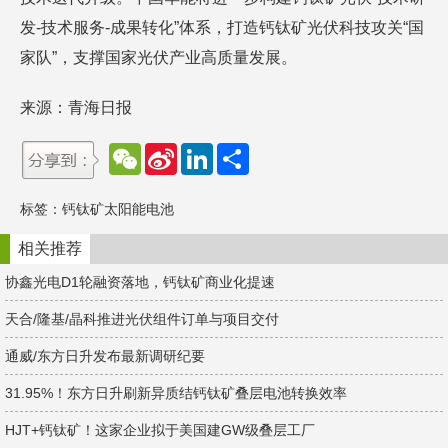
发-技术服务-成果转化”体系，打造钙钛矿光伏科技攻关“国
家队”，支撑国家光伏产业高质量发展。
来源：青海日报
W
S
L
分
e
i
i
享
C
n
n
h
a
k
标签：
钙钛矿太阳能电池
a
W
e
t
e
d
i
I
相关推荐
b
n
o
协鑫光电D1轮融资落地，钙钛矿商业化提速
天合/隆基/晶科推进光伏组件订单与项目交付
通威/东方日升发布最新调研纪要
31.95%！东方日升刷新异质结钙钛矿叠层电池转换效率
HJT+钙钛矿！这家企业拟于美国建GW级叠层工厂