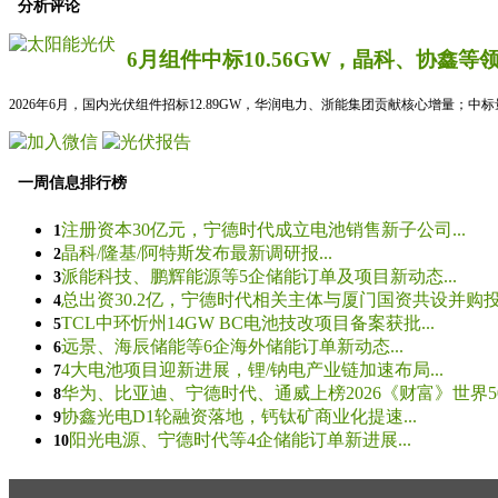
分析评论
6月组件中标10.56GW，晶科、协鑫等
2026年6月，国内光伏组件招标12.89GW，华润电力、浙能集团贡献核心增量；中
一周信息排行榜
注册资本30亿元，宁德时代成立电池销售新子公司...
1
晶科/隆基/阿特斯发布最新调研报...
2
派能科技、鹏辉能源等5企储能订单及项目新动态...
3
总出资30.2亿，宁德时代相关主体与厦门国资共设并购投资
4
TCL中环忻州14GW BC电池技改项目备案获批...
5
远景、海辰储能等6企海外储能订单新动态...
6
4大电池项目迎新进展，锂/钠电产业链加速布局...
7
华为、比亚迪、宁德时代、通威上榜2026《财富》世界500
8
协鑫光电D1轮融资落地，钙钛矿商业化提速...
9
阳光电源、宁德时代等4企储能订单新进展...
10