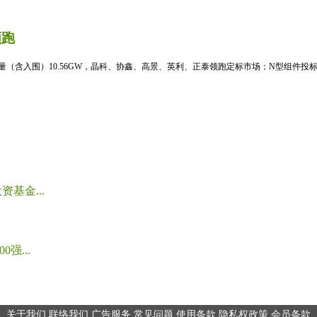
领跑
标量（含入围）10.56GW，晶科、协鑫、高景、英利、正泰领跑定标市场；N型组件投标均
基金...
强...
关于我们
联络我们
广告服务
常见问题
使用条款
隐私权政策
会员条款