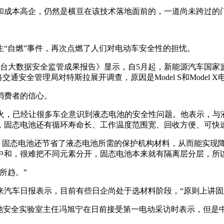
和成本高企，仍然是横亘在该技术落地面前的，一道尚未跨过的
“自燃”事件，再次点燃了人们对电动车安全性的担忧。
台大数据安全监管成果报告》显示，自5月起，新能源汽车国家监
通安全管理局对特斯拉展开调查，原因是Model S和Model 
消费者的信心。
起火，已经让很多车企意识到液态电池的安全性问题。他表示，与
，固态电池还有循环寿命长、工作温度范围宽、回收方便、可快
e）表示，固态电池还节省了液态电池所需的保护机构材料，从而能实
中和，很难把不同元素分开，固态电池本来就有隔离层分层，所
所趋。”
汽车日报表示，目前有些日企尚处于选材料阶段，“原则上讲固
电池安全实验室主任冯旭宁在日前接受第一电动采访时表示，但是