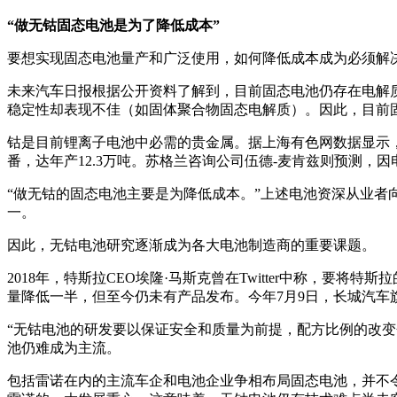
“做无钴固态电池是为了降低成本”
要想实现固态电池量产和广泛使用，如何降低成本成为必须解
未来汽车日报根据公开资料了解到，目前固态电池仍存在电解
稳定性却表现不佳（如固体聚合物固态电解质）。因此，目前
钴是目前锂离子电池中必需的贵金属。据上海有色网数据显示，今
番，达年产12.3万吨。苏格兰咨询公司伍德-麦肯兹则预测，因
“做无钴的固态电池主要是为降低成本。”上述电池资深从业
一。
因此，无钴电池研究逐渐成为各大电池制造商的重要课题。
2018年，特斯拉CEO埃隆·马斯克曾在Twitter中称，要
量降低一半，但至今仍未有产品发布。今年7月9日，长城汽车
“无钴电池的研发要以保证安全和质量为前提，配方比例的改
池仍难成为主流。
包括雷诺在内的主流车企和电池企业争相布局固态电池，并不令