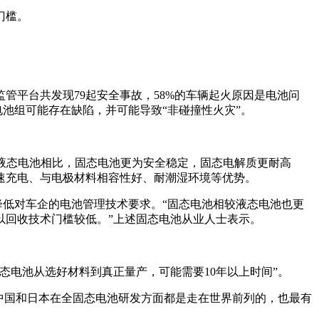
门槛。
管平台共发现79起安全事故，58%的车辆起火原因是电池问
X电池组可能存在缺陷，并可能导致“非碰撞性火灾”。
液态电池相比，固态电池更为安全稳定，固态电解质更耐高
速充电、与电极材料相容性好、耐潮湿环境等优势。
现降低对车企的电池管理技术要求。“固态电池相较液态电池也更
以回收技术门槛较低。”上述固态电池从业人士表示。
态电池从选好材料到真正量产，可能需要10年以上时间”。
中国和日本在全固态电池研发方面都是走在世界前列的，也最有