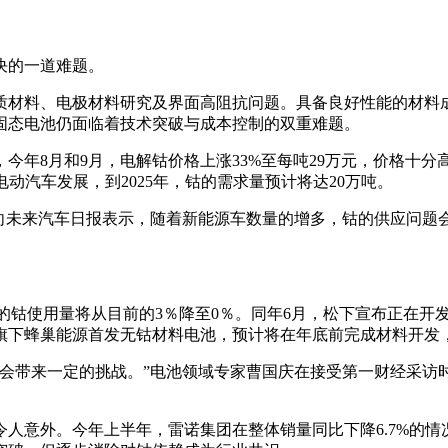
决的一道难题。
质材料、电极材料研究及界面高阻抗问题。具备良好性能的材料
固态电池仍面临着技术突破与成本控制的双重难题。
年8月和9月，电解钴价格上涨33%至每吨29万元，价格十分
电动汽车发展，到2025年，钴的需求量预计将达20万吨。
者向未来汽车日报表示，随着新能源车数量的增多，钴的供应问题
将特斯拉的钴使用量将从目前的3％降至0％。同年6月，松下宣布正
旗下蜂巢能源首发无钴材料电池，预计将在年底前完成材料开发，到
变会带来一定的挑战。”电池领域专家曹国庆在接受第一财经采访
人意外。今年上半年，雷诺集团在整体销量同比下降6.7%的情