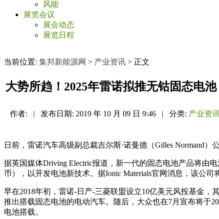
风能
展览会议
展会动态
展览日程
当前位置:
集邦新能源网
>
产业资讯
> 正文
大势所趋！2025年雷诺拟推无钴固态电池
作者:
|
发布日期:
2019 年 10 月 09 日 9:46
|
分类:
产业资
日前，雷诺汽车高级副总裁吉尔斯·诺曼德（Gilles Norma
据英国媒体Driving Electric报道，新一代的固态电池产品将由
币），以开发电池新技术。据Ionic Materials官网消息，
早在2018年初，雷诺-日产-三菱联盟设立10亿美元风投基金，其首
推出搭载固态电池的电动汽车。随后，大众也在7月宣布将于20
电池搭载。