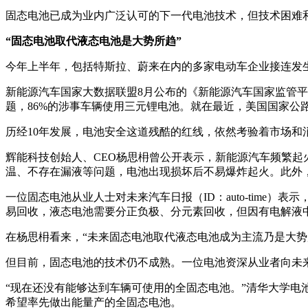
固态电池已成为业内广泛认可的下一代电池技术，但技术困难
“固态电池取代液态电池是大势所趋”
今年上半年，包括特斯拉、蔚来在内的多家电动车企业接连发生
新能源汽车国家大数据联盟8月公布的《新能源汽车国家监管平
题，86%的涉事车辆使用三元锂电池。就在最近，美国国家公路交
历经10年发展，电池安全这道残酷的红线，依然考验着市场和
辉能科技创始人、CEO杨思枏曾公开表示，新能源汽车频繁
温、不存在漏液等问题，电池出现损坏后不易爆炸起火。此外
一位固态电池从业人士对未来汽车日报（ID：auto-tim
易回收，液态电池需要分正负极、分元素回收，但因有电解液
在杨思枏看来，“未来固态电池取代液态电池成为主流乃是大势
但目前，固态电池的技术仍不成熟。一位电池资深从业者向未来
“现在还没有能够达到车辆可使用的全固态电池。”清华大学
希望率先做出能量产的全固态电池。