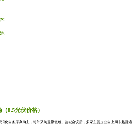
产
池
（8.5光伏价格）
消化自备库存为主，对外采购意愿低迷。盐城会议后，多家主营企业自上周末起普遍暂