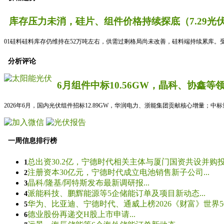
库存压力未消，硅片、组件价格持续探底（7.29光
01硅料硅料库存仍维持在52万吨左右，供需过剩格局尚未改善，硅料端持续累库。
分析评论
6月组件中标10.56GW，晶科、协鑫等
2026年6月，国内光伏组件招标12.89GW，华润电力、浙能集团贡献核心增量；中
一周信息排行榜
总出资30.2亿，宁德时代相关主体与厦门国资共设并购投资
1
注册资本30亿元，宁德时代成立电池销售新子公司...
2
晶科/隆基/阿特斯发布最新调研报...
3
派能科技、鹏辉能源等5企储能订单及项目新动态...
4
华为、比亚迪、宁德时代、通威上榜2026《财富》世界500
5
德业股份再递交H股上市申请...
6