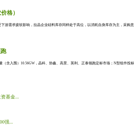
伏价格）
受下游需求疲软影响，拉晶企业硅料库存同样处于高位，以消耗自身库存为主，采购意愿
领跑
标量（含入围）10.56GW，晶科、协鑫、高景、英利、正泰领跑定标市场；N型组件投标均
基金...
强...