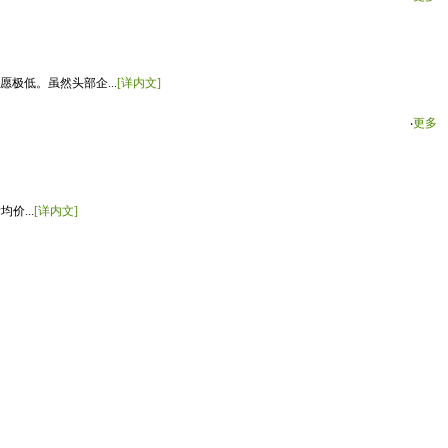
极低。虽然头部企...
[详内文]
‧
更多
价...
[详内文]