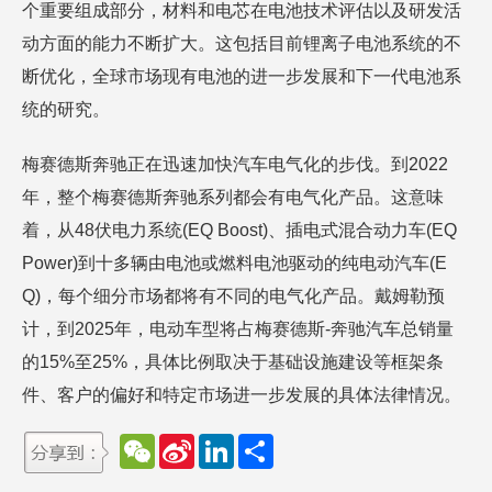
个重要组成部分，材料和电芯在电池技术评估以及研发活
动方面的能力不断扩大。这包括目前锂离子电池系统的不
断优化，全球市场现有电池的进一步发展和下一代电池系
统的研究。
梅赛德斯奔驰正在迅速加快汽车电气化的步伐。到2022
年，整个梅赛德斯奔驰系列都会有电气化产品。这意味
着，从48伏电力系统(EQ Boost)、插电式混合动力车(EQ
Power)到十多辆由电池或燃料电池驱动的纯电动汽车(E
Q)，每个细分市场都将有不同的电气化产品。戴姆勒预
计，到2025年，电动车型将占梅赛德斯-奔驰汽车总销量
的15%至25%，具体比例取决于基础设施建设等框架条
件、客户的偏好和特定市场进一步发展的具体法律情况。
W
S
L
分
e
i
i
享
C
n
n