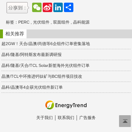
W
S
L
分
e
i
i
享
C
n
n
h
a
k
标签：
PERC
,
光伏组件
,
双面组件
,
晶科能源
a
W
e
t
e
d
i
I
相关推荐
b
n
o
超2GW！天合/晶澳/尚德等6企组件订单密集落地
晶科/隆基/阿特斯发布最新调研报
晶科/隆基/天合/TCL Solar新签海外光伏组件订单
晶澳/TCL中环推进钙钛矿与BC组件项目技改
晶科/晶澳等4企获光伏组件新订单
关于我们
联系我们
广告服务