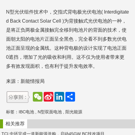
N型光伏组件技术中，交指式背电极光伏电池( Interdigitate
d Back Contact Solar Cell )为背接触式光伏电池的一种，
是将正负两极金属接触完全移到电池片的背面的技术，使
面朝太阳的电池片正面呈全黑色，完全看不到多数光伏电
池正面呈现的金属线。这种背电极的设计实现了电池正面
0遮挡，增加了光的吸收和利用。这不仅为使用者带来更
多有效发现面积，也有利于提升发电效率。
来源：新能情报局
W
S
L
分
e
i
i
享
C
n
n
h
a
k
标签：
IBC电池
,
N型双面电池
,
阳光能源
a
W
e
t
e
d
i
I
相关推荐
b
n
o
TCL中环完成一道新能源并购，启动45GW BC技改项目