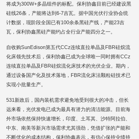
将成为300W+多晶组件的标配。保利协鑫目前已经建设黑
硅线26条，产能将达到6-7吉瓦。据中国光伏行业协会统
计数据，现阶段全国已有100余条黑硅产线，产能23吉
瓦，保利协鑫黑硅产能约占全行业产能四分之一。
自收购SunEdison第五代CCz连续直拉单晶及FBR硅烷流
化床领先技术后，保利协鑫已成为全球唯一同时拥有CCz
连续直拉单晶及FBR硅烷流化床技术的光伏企业。期内，
通过设备国产化及技术落地，FBR流化床法颗粒硅技术已
实现小批量生产。
531新政后，国内装机需求避免地受到很大的冲击，但长
远来看，光伏发电已成为最具有潜力的清洁能源。目前海
外市场依然保持快速增长，印度、土耳其、沙特阿拉伯、
中东、南美等新兴市场需求尤其强劲，凭借扩张的产能和
不断优化的成本结构，保利协鑫表示，有信心保持业绩持