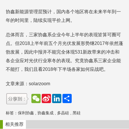
协鑫新能源管理层预计，国内各个地区将在未来半年到一
年的时间里，陆续实现平价上网。
总体而言，三家协鑫系企业今年上半年的表现皆算可圈可
点。但2018上半年前五个月光伏发展形势继2017年依然蓬
勃发展，因此中报并不能完全体现531新政带来的冲击和
各企业应对光伏行业寒冬的表现。究竟协鑫系三家企业能
不能打，我们且看2018年下半场各家如何应战吧。
文章来源：solarzoom
W
S
L
分
e
i
i
享
C
n
n
h
a
k
标签：
保利协鑫
,
协鑫集成
,
多晶硅
,
黑硅
a
W
e
t
e
d
i
I
相关推荐
b
n