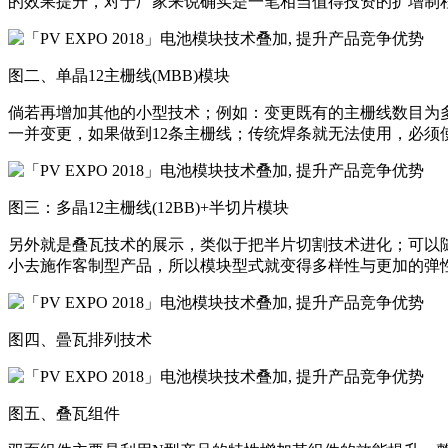
的效果提升，对于厂家来说确实是一笔相当值得投资的扩增制
图二、单晶12主栅线(MBB)模块
倘若再增加其他的小型技术；例如：变更既有的主栅线数目为多栅线(M
一并变更，如果做到12条主栅线；传统焊条就无法使用，必须
图三：多晶12主栅线(12BB)+半切片模块
另外就是叠瓦技术的展示，类似于把半片切割技术进化；可以
小去施作客制型产品，所以模块型式就变得多样性与更加的弹
图四、曡瓦排列技术
图五、叠瓦组件