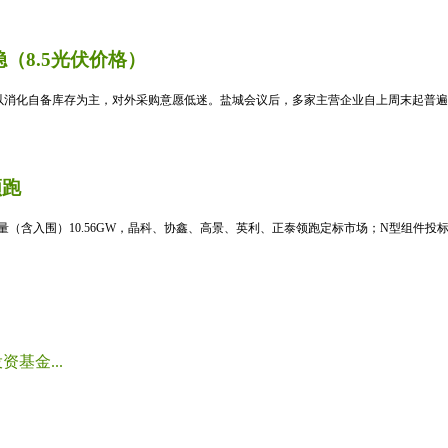
（8.5光伏价格）
消化自备库存为主，对外采购意愿低迷。盐城会议后，多家主营企业自上周末起普遍暂
领跑
标量（含入围）10.56GW，晶科、协鑫、高景、英利、正泰领跑定标市场；N型组件投标均
基金...