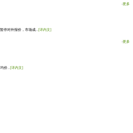
‧
更多
停对外报价，市场成...
[详内文]
‧
更多
价...
[详内文]