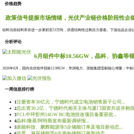
价格趋势
政策信号提振市场情绪，光伏产业链价格阶段性企稳
硅料当前硅料库存进一步累积至53万吨，供需结构性过剩压力显着。下游拉晶企业以
分析评论
6月组件中标10.56GW，晶科、协鑫等
2026年6月，国内光伏组件招标12.89GW，华润电力、浙能集团贡献核心增量；中
一周信息排行榜
注册资本30亿元，宁德时代成立电池销售新子公司...
1
总出资30.2亿，宁德时代相关主体与厦门国资共设并购投资
2
TCL中环忻州14GW BC电池技改项目备案获批...
3
晶科/隆基/阿特斯发布最新调研报...
4
派能科技、鹏辉能源等5企储能订单及项目新动态...
5
远景、海辰储能等6企海外储能订单新动态...
6