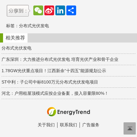
W
S
L
分
e
i
i
享
C
n
n
h
a
k
标签：
分布式光伏发电
a
W
e
t
e
d
i
I
相关推荐
b
n
o
分布式光伏发电
广东深圳：大力推进分布式光伏发电 培育光伏产业和骨干企业
1.78GW光伏重点项目！江西新余“十四五”能源规划公示
ST中利：子公司中标8100万元分布式光伏发电项目
河北：户用租屋顶模式应按企业备案，接入容量限80%！
关于我们
联系我们
广告服务