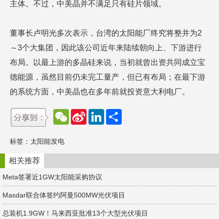
主体。不过，中美晶并不满足只有硅片领域。
董事长卢明光多次表示，台湾的太阳能厂终究将整并为2
～3个大集团，因此该公司近年来陆续朝向上、下游进行
布局。以最上游的多晶硅来说，当初就曾出资共同成立宝
德能源，虽然目前仍未完工量产，但已有布局；在最下游
的系统方面，中美晶也在多年前就投资意大利电厂。
W
S
L
分
e
i
i
享
C
n
n
h
a
k
标签：
太阳能发电
a
W
e
t
e
d
i
I
相关推荐
b
n
o
Meta签署近1GW太阳能采购协议
Masdar联合体签约阿曼500MW光伏项目
总装机1.9GW！​马来西亚批准13个大型光伏项目