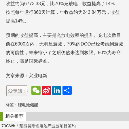
收益约为6773.33元，比70%充放电，收益提高了14%；
按照每年运行360天计算，年收益约为243.84万元，收益
提高14%。
预期的收益提高，主要是充放电效率的提升。充电次数目
前在6000次内，无明显衰减，70%的DOD已经考虑到衰减
的可能性，未来缩小了之后仍然未达到极限。80%为寿命
终止，满足国际标准。
文章来源：兴业电新
W
S
L
分
e
i
i
享
C
n
n
h
a
k
标签：
锂电池储能
a
W
e
t
e
d
i
I
相关推荐
b
n
o
70GWh！楚能襄阳锂电池产业园项目签约