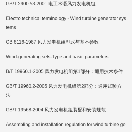
GB/T 2900.53-2001 电工术语风力发电机组
Electro technical terminology - Wind turbine generator sys
tems
GB 8116-1987 风力发电机组型式与基本参数
Wind-generating sets-Type and basic parameters
B/T 19960.1-2005 风力发电机组第1部分：通用技术条件
GB/T 19960.2-2005 风力发电机组第2部分：通用试验方
法
GB/T 19568-2004 风力发电机组装配和安装规范
Assembling and installation regulation for wind turbine ge