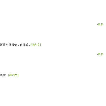
‧
更多
停对外报价，市场成...
[详内文]
‧
更多
价...
[详内文]