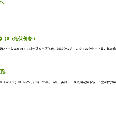
代
（8.5光伏价格）
消化自备库存为主，对外采购意愿低迷。盐城会议后，多家主营企业自上周末起普遍暂
领跑
标量（含入围）10.56GW，晶科、协鑫、高景、英利、正泰领跑定标市场；N型组件投标均