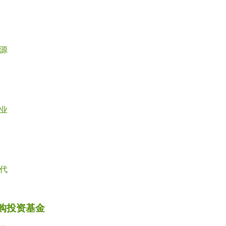
源
业
代
并购投资基金