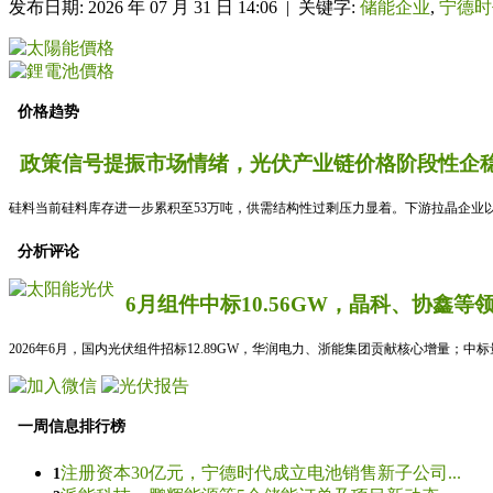
发布日期: 2026 年 07 月 31 日 14:06 | 关键字:
储能企业
,
宁德时
价格趋势
政策信号提振市场情绪，光伏产业链价格阶段性企稳
硅料当前硅料库存进一步累积至53万吨，供需结构性过剩压力显着。下游拉晶企业以
分析评论
6月组件中标10.56GW，晶科、协鑫等
2026年6月，国内光伏组件招标12.89GW，华润电力、浙能集团贡献核心增量；中
一周信息排行榜
注册资本30亿元，宁德时代成立电池销售新子公司...
1