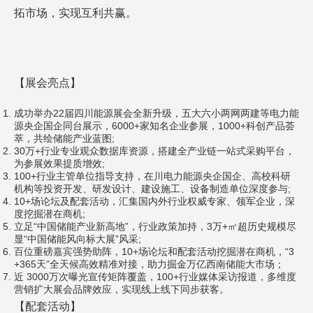
拓市场，实现互利共赢。
【展会亮点】
成功举办22届四川能源展会全新升级，五大六小两网两建等电力能
源央企国企同台展示，6000+家知名企业参展，1000+科创产品荟
萃，共绘储能产业蓝图;
30万+行业专业观众数据库资源，搭建全产业链一站式采购平台，
为参展效果提质增效;
100+行业主管单位指导支持，在川电力能源央企国企、高校科研
机构等投资开发、研发设计、建设施工、设备制造单位深度参与;
10+场论坛及配套活动，汇集国内外行业权威专家、领军企业，深
度挖掘潜在商机;
立足“中国储能产业新高地”，行业政策加持，3万+㎡超历史规模尽
显“中国储能风向标大展”风采;
百位重磅嘉宾强势助阵，10+场论坛和配套活动挖掘潜在商机，“3
+365天”全天候高效精准对接，助力掘金万亿西南储能大市场；
近 3000万次曝光宣传矩阵覆盖，100+行业媒体采访报道，多维度
营销扩大展会品牌效应，实现线上线下同步获客。
【配套活动】