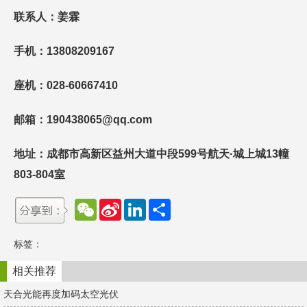
联系人：
姜霖
手机：
13808209167
座机：028-60667410
邮箱
：
190438065
@qq.com
地址：成都市高新区益州大道中段599号航天·城上城13幢
803-804室
W
S
L
分
e
i
i
享
C
n
n
h
a
k
标签：
a
W
e
t
e
d
i
I
相关推荐
b
n
o
天合光能再度加码太空光伏