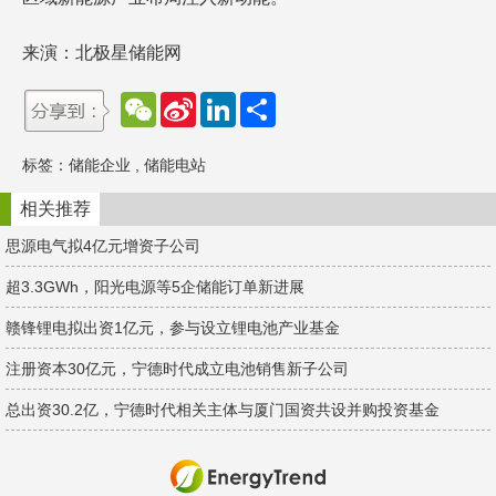
来演：北极星储能网
W
S
L
分
e
i
i
享
C
n
n
h
a
k
标签：
储能企业
,
储能电站
a
W
e
t
e
d
i
I
相关推荐
b
n
o
思源电气拟4亿元增资子公司
超3.3GWh，阳光电源等5企储能订单新进展
赣锋锂电拟出资1亿元，参与设立锂电池产业基金
注册资本30亿元，宁德时代成立电池销售新子公司
总出资30.2亿，宁德时代相关主体与厦门国资共设并购投资基金