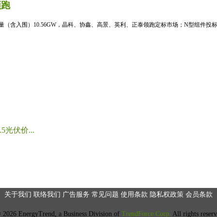
领跑
标量（含入围）10.56GW，晶科、协鑫、高景、英利、正泰领跑定标市场；N型组件投标均
光伏价...
关于我们
联络我们
广告服务
常见问题
使用条款
隐私权政策
会员条款
2026 EnergyTrend, a Business Division of
TrendForce Corp.
All rights reser