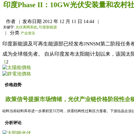
印度Phase II：10GW光伏安装量和
作者
|
发布日期
2012 年 12 月 11 日 14:44
|
关键字:
光伏离网系统
,
印度新能源
|
分类
产业资讯
印度新能源及可再生能源部已经发布JNNSM第二阶段任务
成为全球领先者。 自从印度发布太阳能计划以来，该国太阳能安
1
2
价格趋势
政策信号提振市场情绪，光伏产业链价格阶段性企稳
硅料当前硅料库存进一步累积至53万吨，供需结构性过剩压力显着。下游拉晶企业以
分析评论