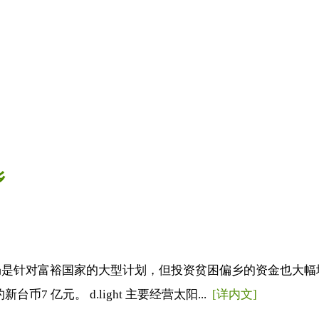
乡
针对富裕国家的大型计划，但投资贫困偏乡的资金也大幅增长，针
币7 亿元。 d.light 主要经营太阳...
[详内文]