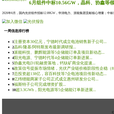
6月组件中标10.56GW，晶科、协鑫等
2026年6月，国内光伏组件招标12.89GW，华润电力、浙能集团贡献核心增量；中
一周信息排行榜
注册资本30亿元，宁德时代成立电池销售新子公司...
1
晶科/隆基/阿特斯发布最新调研报...
2
派能科技、鹏辉能源等5企储能订单及项目新动态...
3
阳光电源、宁德时代等4企储能订单新进展...
4
协鑫光电D1轮融资落地，钙钛矿商业化提速...
5
政策信号提振市场情绪，光伏产业链价格阶段性企稳（8.5
6
总投资超138亿，容百科技等7企电池项目传新动态...
7
亿纬锂能两家子公司正式成立惠州研发分公司...
8
福斯特子公司完成增资扩股...
9
超3.3GWh，阳光电源等5企储能订单新进展...
10
© 