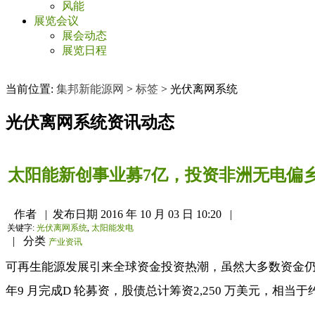
风能
展览会议
展会动态
展览日程
当前位置:
集邦新能源网
>
标签
>
光伏离网系统
光伏离网系统
资讯动态
太阳能新创事业募7亿，投资非洲无电偏
作者
|
发布日期
2016 年 10 月 03 日 10:20
|
关键字:
光伏离网系统
,
太阳能发电
|
分类
产业资讯
可再生能源发展引来全球资金投资热潮，虽然大多数资金仍是
年9 月完成D 轮募资，股债总计筹资2,250 万美元，相当于约新台