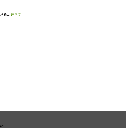
价...
[详内文]
ved