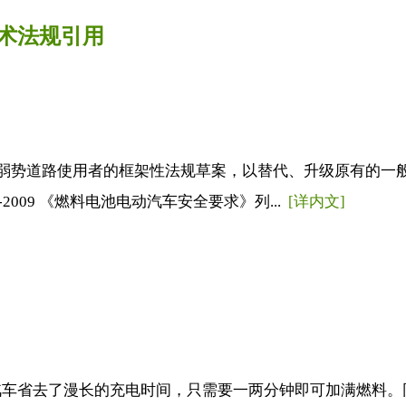
术法规引用
道路使用者的框架性法规草案，以替代、升级原有的一般安全法规
-2009 《燃料电池电动汽车安全要求》列...
[详内文]
汽车省去了漫长的充电时间，只需要一两分钟即可加满燃料。