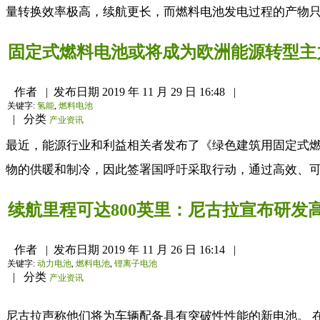
量转换效率极高，续航更长，而燃料电池发电过程的产物只
固定式燃料电池或将成为欧洲能源转型主
作者
|
发布日期
2019 年 11 月 29 日 16:48
|
关键字:
氢能
,
燃料电池
|
分类
产业资讯
最近，能源行业和利益相关者发布了《绿色建筑用固定式燃
物的供暖和制冷，因此签署国呼吁采取行动，通过高效、可
续航里程可达800英里：尼古拉宣布研发
作者
|
发布日期
2019 年 11 月 26 日 16:14
|
关键字:
动力电池
,
燃料电池
,
锂离子电池
|
分类
产业资讯
尼古拉声称他们将为车辆配备具有突破性性能的新电池。 