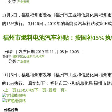
|
分类
产业资讯
11月5日，福建福州市发布《福州市工业和信息化局 福
的15%执行。 3月26日，2019年的新能源汽车补贴政策正
福州市燃料电池汽车补贴：按国补15%执
作者
|
发布日期
2019 年 11 月 08 日 10:05
|
关键字:
燃料电池
,
燃料电池汽车
|
分类
产业资讯
11月5日，福建福州市发布《福州市工业和信息化局 福
的15%执行。 原文如下： 福州市工业和信息化局 福州市财
‹上一页
1
2
3
4
5
6
7
8
9
下一页›
最后一页»
价格趋势