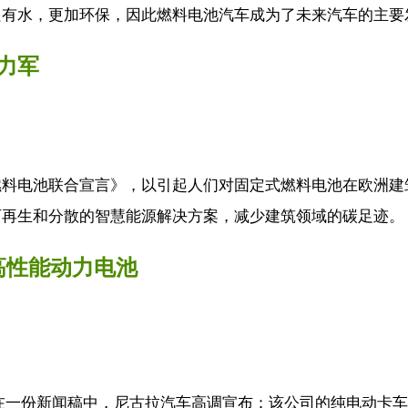
有水，更加环保，因此燃料电池汽车成为了未来汽车的主要发展
力军
料电池联合宣言》，以引起人们对固定式燃料电池在欧洲建
再生和分散的智慧能源解决方案，减少建筑领域的碳足迹。 固
高性能动力电池
在一份新闻稿中，尼古拉汽车高调宣布：该公司的纯电动卡车在