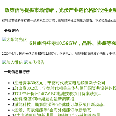
政策信号提振市场情绪，光伏产业链价格阶段性企稳
硅料当前硅料库存进一步累积至53万吨，供需结构性过剩压力显着。下游拉晶企业以
分析评论
6月组件中标10.56GW，晶科、协鑫等
2026年6月，国内光伏组件招标12.89GW，华润电力、浙能集团贡献核心增量；中
一周信息排行榜
注册资本30亿元，宁德时代成立电池销售新子公司...
1
总出资30.2亿，宁德时代相关主体与厦门国资共设并购投资
2
TCL中环忻州14GW BC电池技改项目备案获批...
3
晶科/隆基/阿特斯发布最新调研报...
4
派能科技、鹏辉能源等5企储能订单及项目新动态...
5
远景、海辰储能等6企海外储能订单新动态...
6
4大电池项目迎新进展，锂/钠电产业链加速布局...
7