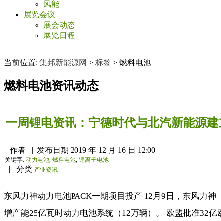
风能
展览会议
展会动态
展览日程
当前位置:
集邦新能源网
>
标签
>
燃料电池
燃料电池
资讯动态
一周锂电资讯：宁德时代与北汽新能源建
作者
|
发布日期
2019 年 12 月 16 日 12:00
|
关键字:
动力电池
,
燃料电池
,
锂离子电池
|
分类
产业资讯
东风力神动力电池PACK一期项目投产 12月9日，东风
增产能25亿瓦时动力电池系统（12万辆）。 欧盟批准32亿