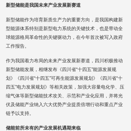
新型储能是我国未来产业发展新赛道
新型储能作为培育新质生产力的重要方向，是我国构建新
型能源体系特别是新型电力系统的关键技术，也是带动全
球能源格局革命性的关键驱动力，在今年首次被写入政府
工作报告。
作为我国着力布局的未来产业发展新赛道，四川积极推动
新型储能发展，相继发布《四川省“十四五”能源发展规
划》《四川省“十四五”可再生能源发展规划》《四川省“十
四五”电力发展规划》等相关政策，加强大容量电化学、压
缩气体等新型储能技术攻关、示范和产业化应用，并将光
伏及储能产业纳入六大优势产业提质倍增行动和重点产业
链予以支持。
储能前所未有的产业发展机遇期来临