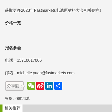
获取更多2023年Fastmarkets电池原材料大会相关信息!
价格一览
报名参会
电话：15710017006
邮箱：michelle.yuan@fastmarkets.com
W
S
L
分
e
i
i
享
C
n
n
h
a
k
标签：
储能电池
a
W
e
t
e
d
i
I
相关推荐
b
n