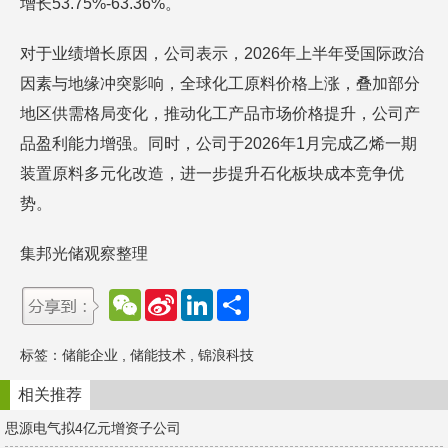
增长53.75%-63.36%。
对于业绩增长原因，公司表示，2026年上半年受国际政治
因素与地缘冲突影响，全球化工原料价格上涨，叠加部分
地区供需格局变化，推动化工产品市场价格提升，公司产
品盈利能力增强。同时，公司于2026年1月完成乙烯一期
装置原料多元化改造，进一步提升石化板块成本竞争优
势。
集邦光储观察整理
W
S
L
分
e
i
i
享
C
n
n
h
a
k
标签：
储能企业
,
储能技术
,
锦浪科技
a
W
e
t
e
d
i
I
相关推荐
b
n
o
思源电气拟4亿元增资子公司