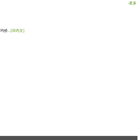
‧
更多
价...
[详内文]