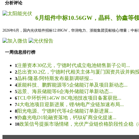
分析评论
6月组件中标10.56GW，晶科、协鑫等
2026年6月，国内光伏组件招标12.89GW，华润电力、浙能集团贡献核心增量；中
一周信息排行榜
注册资本30亿元，宁德时代成立电池销售新子公司...
1
总出资30.2亿，宁德时代相关主体与厦门国资共设并购投资
2
晶科/隆基/阿特斯发布最新调研报...
3
派能科技、鹏辉能源等5企储能订单及项目新动态...
4
远景、海辰储能等6企海外储能订单新动态...
5
TCL中环忻州14GW BC电池技改项目备案获批...
6
4大电池项目迎新进展，锂/钠电产业链加速布局...
7
阳光电源、宁德时代等4企储能订单新进展...
8
协鑫光电D1轮融资落地，钙钛矿商业化提速...
9
政策信号提振市场情绪，光伏产业链价格阶段性企稳（8.5
10