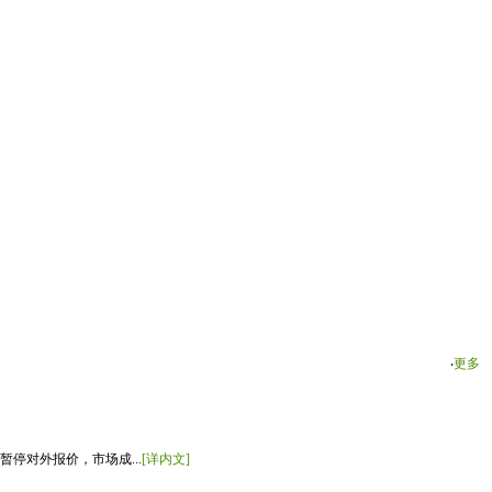
‧
更多
停对外报价，市场成...
[详内文]