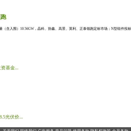
领跑
标量（含入围）10.56GW，晶科、协鑫、高景、英利、正泰领跑定标市场；N型组件投标均
基金...
光伏价...