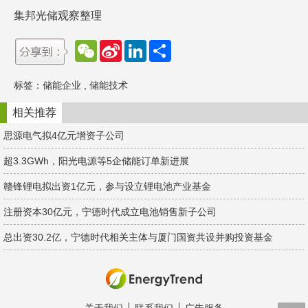
集邦光储观察整理
W
S
L
分
e
i
i
享
C
n
n
h
a
k
标签：
储能企业
,
储能技术
a
W
e
t
e
d
i
I
相关推荐
b
n
o
思源电气拟4亿元增资子公司
超3.3GWh，阳光电源等5企储能订单新进展
赣锋锂电拟出资1亿元，参与设立锂电池产业基金
注册资本30亿元，宁德时代成立电池销售新子公司
总出资30.2亿，宁德时代相关主体与厦门国资共设并购投资基金
关于我们
联系我们
广告服务