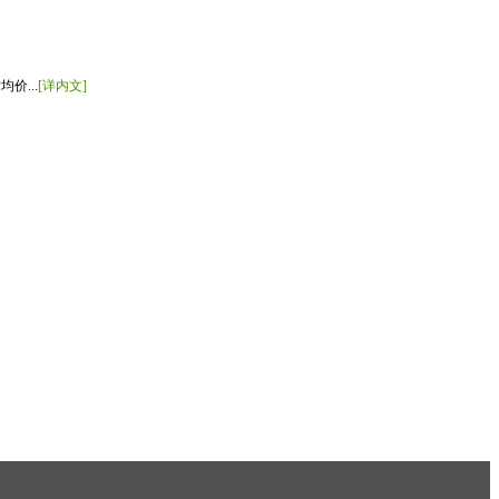
价...
[详内文]