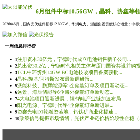
6月组件中标10.56GW，晶科、协鑫等
2026年6月，国内光伏组件招标12.89GW，华润电力、浙能集团贡献核心增量；中
一周信息排行榜
注册资本30亿元，宁德时代成立电池销售新子公司...
1
总出资30.2亿，宁德时代相关主体与厦门国资共设并购投资
2
TCL中环忻州14GW BC电池技改项目备案获批...
3
晶科/隆基/阿特斯发布最新调研报...
4
派能科技、鹏辉能源等5企储能订单及项目新动态...
5
远景、海辰储能等6企海外储能订单新动态...
6
4大电池项目迎新进展，锂/钠电产业链加速布局...
7
阳光电源、宁德时代等4企储能订单新进展...
8
协鑫光电D1轮融资落地，钙钛矿商业化提速...
9
政策信号提振市场情绪，光伏产业链价格阶段性企稳（8.5
10