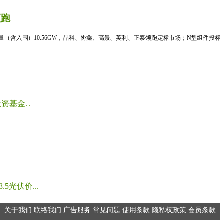
领跑
标量（含入围）10.56GW，晶科、协鑫、高景、英利、正泰领跑定标市场；N型组件投标均
基金...
光伏价...
关于我们
联络我们
广告服务
常见问题
使用条款
隐私权政策
会员条款