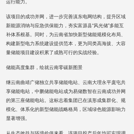
运行能力。
该项目的成功并网，进一步完善滇东电网结构，提升区域
新能源消纳与应急供保能力，夯实富源县“风光储”多能互
补体系根基。同时，为云南省加快新型储能规模化布局、
构建新型电力系统建设提供范本，更为同类高海拔、大容
量储能项目建设积累了成熟可行的实战经验。
储能高度集群，绘就云南零碳新图景
继云南曲靖广储独立共享储能电站、云南大理永平庞屯共
享储能电站，中鹏储能电站成为易储数智在云南成功并网
的第三座储能电站。这标志着集团已在滇形成集群化、规
模化、体系化的新型储能战略格局，区域绿色能源影响力
显著增强。
从生态效益与环境价值来看，该项目投产后年均可实现调