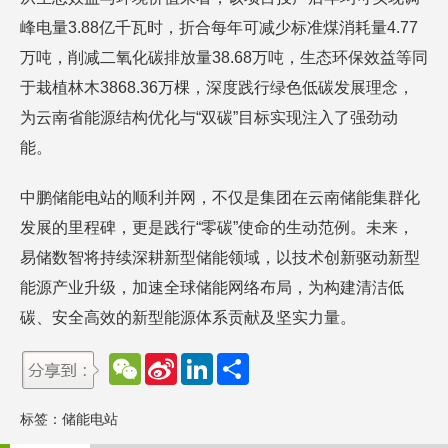
峰电量3.88亿千瓦时，折合每年可减少标准煤消耗量4.77
万吨，削减二氧化碳排放量38.68万吨，生态环保效益等同
于栽植林木3868.36万棵，深度践行绿色低碳发展理念，
为云南省能源结构优化与“双碳”目标实现注入了强劲动
能。
中鹏储能电站的顺利并网，不仅是集团在云南储能集群化
发展的里程碑，更是践行“零碳”使命的生动范例。未来，
易储数智将持续深耕新型储能领域，以技术创新驱动新型
能源产业升级，加速全球储能网络布局，为构建清洁低
碳、安全高效的新型能源体系贡献及坚实力量。
W
S
L
分
e
i
i
享
C
n
n
h
a
k
标签：
储能电站
a
W
e
t
e
d